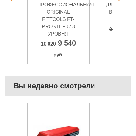
ПРОФЕССИОНАЛЬНАЯ
ДЛЯ АЭРОБ
ORIGINAL
BRONZE G
FITTOOLS FT-
BG-FA-S
PROSTEP02 3
8 3
8 390
УРОВНЯ
руб.
9 540
10 020
руб.
Вы недавно смотрели