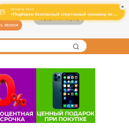
Ваша корзина
рячая линия:
ПРОЙТИ ТЕСТ
«Подберем безопасный спортивный тренажер по лучшей цене!»
289-01-43
Оформить покупку
ь звонок