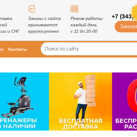
Го
+7 (343) 
тавка
Заказы с сайта
Режим работы:
всей
принимаются
каждый день
Заказат
сии и СНГ
круглосуточно
с 11 до 20-00
ит
Контакты