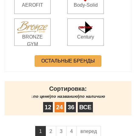
AEROFIT
Body-Solid
BRONZE
Century
GYM
ОСТАЛЬНЫЕ БРЕНДЫ
Сортировка:
↓
по цене
|
по названию
|
по наличию
12
24
36
ВСЕ
1
2
3
4
вперед