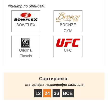
Фильтр по брендам:
BOWFLEX
BRONZE
GYM
Original
UFC
Fittools
Сортировка:
↓
по цене
|
по названию
|
по наличию
12
24
36
ВСЕ