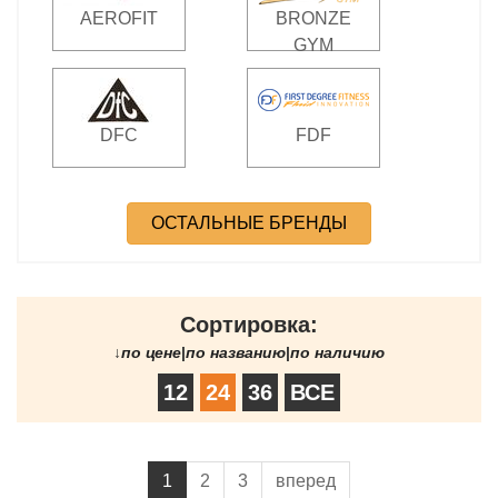
AEROFIT
BRONZE
GYM
DFC
FDF
ОСТАЛЬНЫЕ БРЕНДЫ
Сортировка:
↓
по цене
|
по названию
|
по наличию
12
24
36
ВСЕ
1
2
3
вперед