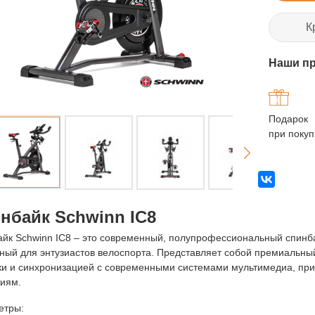
К
Наши п
Подарок
при покуп
нбайк Schwinn IC8
йк Schwinn IC8 – это современный, полупрофессиональный спинба
ный для энтузиастов велоспорта. Представляет собой премиальн
ки и синхронизацией с современными системами мультимедиа, пр
циям.
етры: