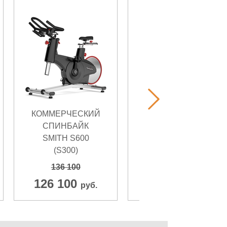
КОММЕРЧЕСКИЙ
СПИНБАЙК
СПИНБАЙК
ULTRA GYM UG-
SMITH S600
B006
(S300)
134 710
136 100
128 300
руб.
126 100
руб.