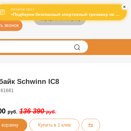
Ваша корзина
рячая линия:
ПРОЙТИ ТЕСТ
«Подберем безопасный спортивный тренажер по лучшей цене!»
289-01-43
Оформить покупку
ь звонок
байк Schwinn IC8
 61681
00
136 390
руб.
руб.
 корзину
Купить в 1 клик