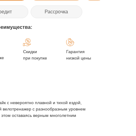
редит
Рассрочка
реимущества:
Скидки
Гарантия
ке
при покупке
низкой цены
йк c невероятно плавной и тихой ездой,
ый велотренажер с разнообразным уровнем
и этом оставаясь верным многолетним