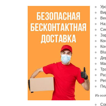
Уро
Ви
Вес
На
Си
За
Кон
Ко
Blu
Дер
Ма
Тр
Раз
Ре
Пе
Из осо
Со