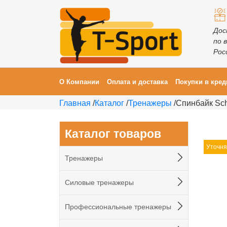
Дос
по 
Рос
О Компании
Оплата и доставка
Покупки в кред
Главная
/
Каталог
/
Тренажеры
/
Спинбайк Sch
Каталог товаров
Уточня
Тренажеры
Силовые тренажеры
Профессиональные тренажеры