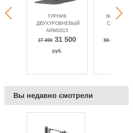
ТУРНИК
ЖИМ НОГА
ДВУХУРОВНЕВЫЙ
СДВОЕНН
ARMS013
ARMS03
31 500
56 
37 490
59 110
руб.
руб.
Вы недавно смотрели