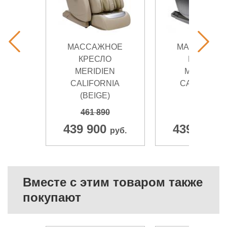
МАССАЖНОЕ
МАССАЖНО
КРЕСЛО
КРЕСЛО
MERIDIEN
MERIDIEN
CALIFORNIA
CALIFORNI
(BEIGE)
(BLACK)
461 890
461 890
439 900
439 900
руб.
р
Вместе с этим товаром также
покупают