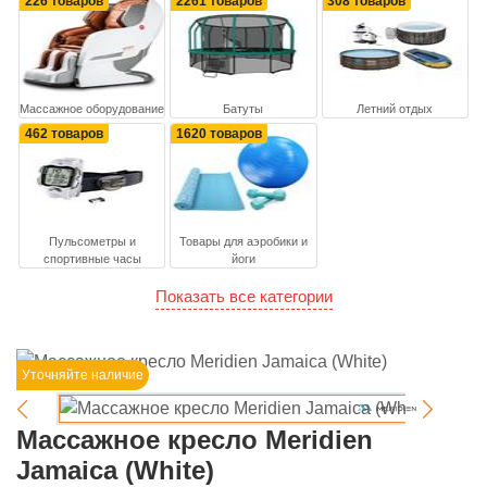
226 товаров
2261 товаров
308 товаров
Массажное оборудование
Батуты
Летний отдых
462 товаров
1620 товаров
Пульсометры и
Товары для аэробики и
спортивные часы
йоги
Показать все категории
Уточняйте наличие
Массажное кресло Meridien
Jamaica (White)