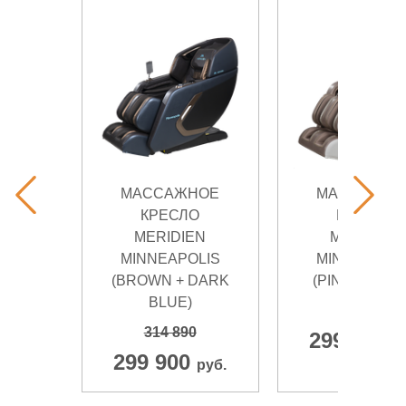
МАССАЖНОЕ
МАССАЖНО
КРЕСЛО
КРЕСЛО
MERIDIEN
MERIDIEN
MINNEAPOLIS
MINNEAPOL
(BROWN + DARK
(PINK + WHIT
BLUE)
314 890
314 890
299 900
р
299 900
руб.