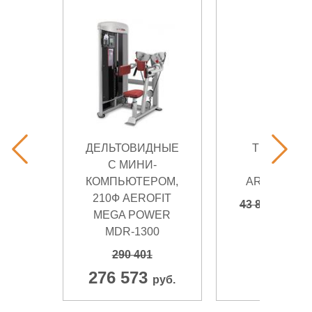
ДЕЛЬТОВИДНЫЕ
ТРЕНАЖЕ
С МИНИ-
SALUS
КОМПЬЮТЕРОМ,
AR060.1Х20
210Ф AEROFIT
41 8
43 890
MEGA POWER
руб.
MDR-1300
290 401
276 573
руб.