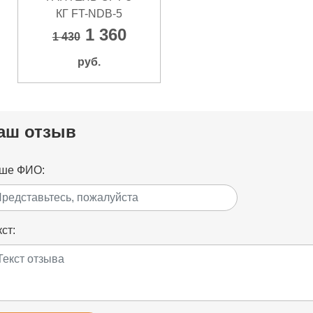
КГ FT-NDB-5
1 360
1 430
руб.
аш отзыв
ше ФИО:
ст: