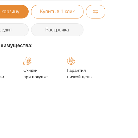
 корзину
Купить в 1 клик
редит
Рассрочка
реимущества:
Скидки
Гарантия
ке
при покупке
низкой цены