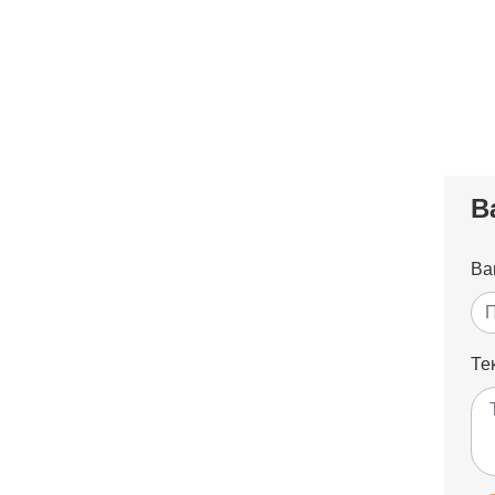
В
Ва
Тек