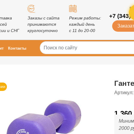
Го
+7 (343) 
тавка
Заказы с сайта
Режим работы:
всей
принимаются
каждый день
Заказат
сии и СНГ
круглосуточно
с 11 до 20-00
ит
Контакты
Ганте
чии
Артикул:
1 360
Минима
2000 р