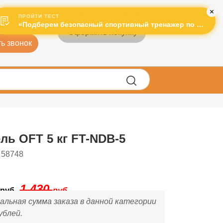
Ваша корзина
рячая линия:
ПРОЙТИ ТЕСТ
«Подберем безопасный спортивный тренажер по лучшей цене!»
289-01-43
Оформить покупку
ь звонок
ль OFT 5 кг FT-NDB-5
 58748
1 430
руб.
руб.
льная сумма заказа в данной категории
ублей.