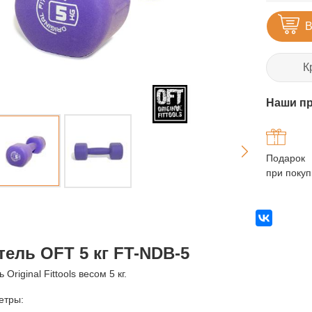
В
К
Наши п
Подарок
при покуп
тель OFT 5 кг FT-NDB-5
 Original Fittools весом 5 кг.
етры: