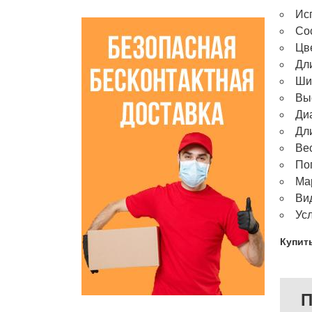
Ис
Сос
Цв
Дл
Ши
Вы
Ди
Дл
Ве
По
Мар
Ви
Ус
Купить
П