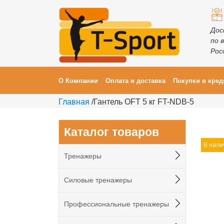
Дос
по 
Рос
О Компании
Оплата и доставка
Покупки в кред
Главная
/
Гантель OFT 5 кг FT-NDB-5
Каталог товаров
В нали
Тренажеры
Силовые тренажеры
Профессиональные тренажеры