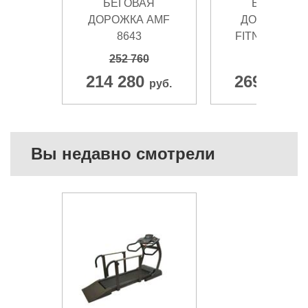
БЕГОВАЯ
БЕГОВАЯ
ДОРОЖКА AMF
ДОРОЖКА B
8643
FITNESS I.RC
252 760
283 490
214 280
269 990
руб.
р
Вы недавно смотрели