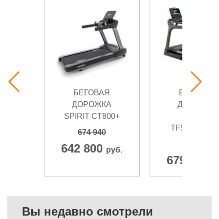
БЕГОВАЯ
БЕГОВАЯ
ДОРОЖКА
ДОРОЖКА
SPIRIT CT800+
MATRIX
TF50XIR, 20
674 940
680 390
642 800
руб.
679 990
р
Вы недавно смотрели