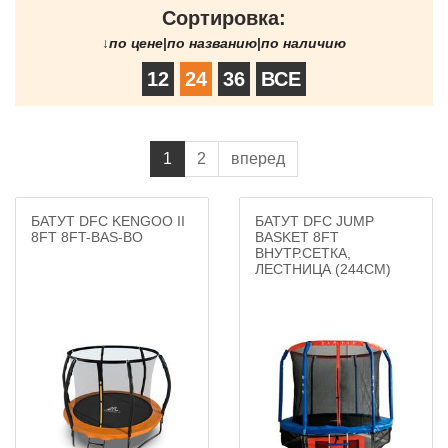
Сортировка:
↓
по цене
|
по названию
|
по наличию
12
24
36
ВСЕ
1
2
вперед
БАТУТ DFC KENGOO II
БАТУТ DFC JUMP
8FT 8FT-BAS-BO
BASKET 8FT
ВНУТР.СЕТКА,
ЛЕСТНИЦА (244CМ)