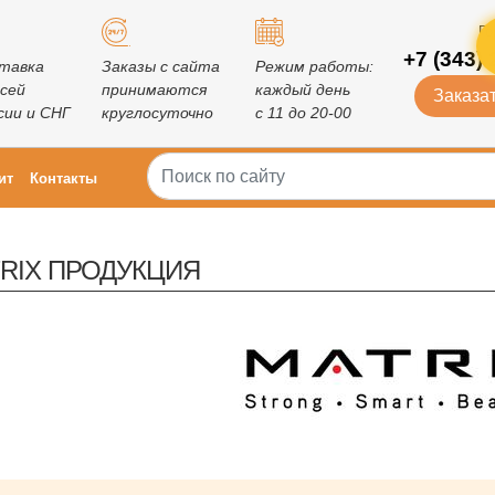
Го
+7 (343) 
тавка
Заказы с сайта
Режим работы:
всей
принимаются
каждый день
Заказат
сии и СНГ
круглосуточно
с 11 до 20-00
ит
Контакты
RIX ПРОДУКЦИЯ