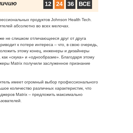
личию
12
24
36
ВСЕ
ессиональных продуктов Johnson Health Tech.
ителей абсолютно во всех мелочах.
 же не слишком отличающееся друг от друга
водит к потере интереса – что, в свою очередь,
положить этому конец, инженеры и дизайнеры
, как «скука» и «однообразие». Благодаря этому
ажеры Matrix получили заслуженное признание
ебитель имеет огромный выбор профессионального
шое количество различных характеристик, что
джеров Matrix – предложить максимально
ьзователей.