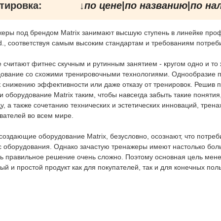
тировка:
↓
по цене
|
по названию
|
по на
еры под брендом Matrix занимают высшую ступень в линейке проф
td., соответствуя самым высоким стандартам и требованиям потреб
 считают фитнес скучным и рутинным занятием - кругом одно и то
ование со схожими тренировочными технологиями. Однообразие при
к снижению эффективности или даже отказу от тренировок. Решив 
и оборудование Matrix таким, чтобы навсегда забыть такие понятия
у, а также сочетанию технических и эстетических инноваций, трен
вателей во всем мире.
создающие оборудование Matrix, безусловно, осознают, что потр
 оборудования. Однако зачастую тренажеры имеют настолько боль
ь правильное решение очень сложно. Поэтому основная цель мене
ый и простой продукт как для покупателей, так и для конечных пол